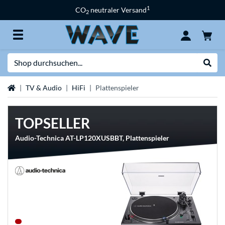
1
CO
neutraler Versand
2
Suche
Suche
Startseite
TV & Audio
HiFi
Plattenspieler
TOPSELLER
Audio-Technica AT-LP120XUSBBT, Plattenspieler