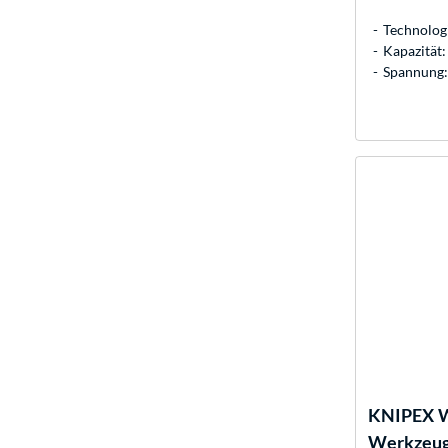
Technolog
Kapazität:
Spannung: 
KNIPEX
W
Werkzeug