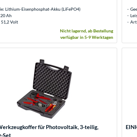
ie: Lithium-Eisenphosphat-Akku (LiFePO4)
Gee
 20 Ah
Lei
51,2 Volt
Art
Nicht lagernd, ab Bestellung
verfügbar in 5-9 Werktagen
erkzeugkoffer für Photovoltaik, 3-teilig,
EIN
-Set