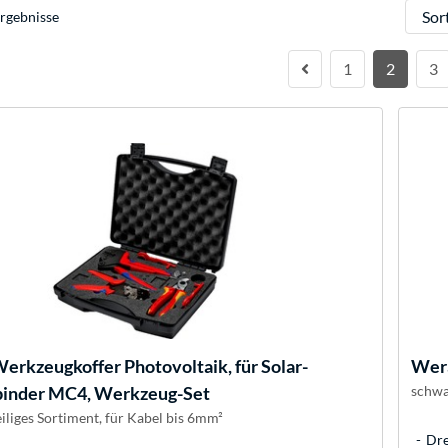
Sortie
rgebnisse
1
2
3
erkzeugkoffer Photovoltaik, für Solar-
Wer
binder MC4, Werkzeug-Set
schwa
iliges Sortiment, für Kabel bis 6mm²
Dre