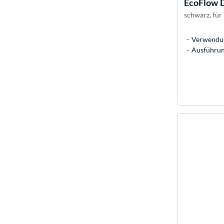
EcoFlow
D
schwarz, für
Verwendun
Ausführun