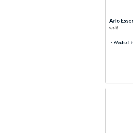
Arlo
Essen
weiß
Wechselric