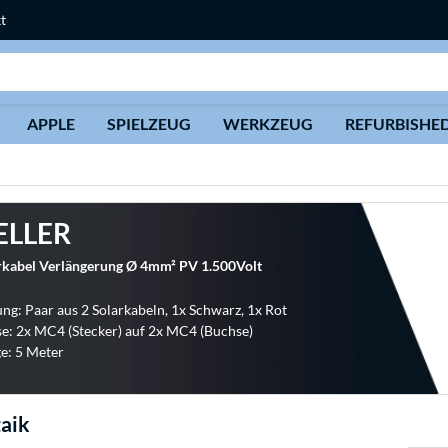
t
Suche
APPLE
SPIELZEUG
WERKZEUG
REFURBISHE
ELLER
arkabel Verlängerung Ø 4mm² PV 1.500Volt
g: Paar aus 2 Solarkabeln, 1x Schwarz, 1x Rot
e: 2x MC4 (Stecker) auf 2x MC4 (Buchse)
e: 5 Meter
aik