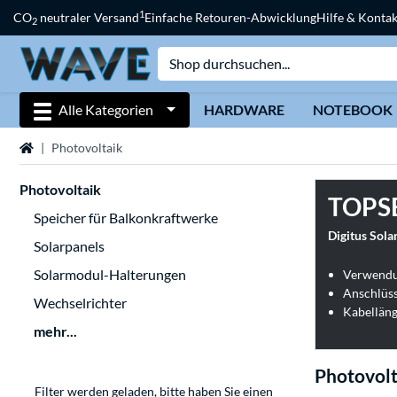
1
CO
neutraler Versand
Einfache Retouren-Abwicklung
Hilfe & Kontak
2
Alle Kategorien
HARDWARE
NOTEBOOK
Startseite
Photovoltaik
Photovoltaik
TOPS
Speicher für Balkonkraftwerke
Digitus Sol
Solarpanels
Solarmodul-Halterungen
Verwendun
Anschlüss
Wechselrichter
Kabelläng
mehr...
Photovolt
Filter werden geladen, bitte haben Sie einen