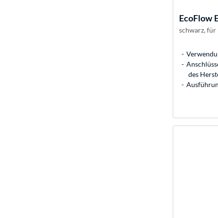
EcoFlow
schwarz, für
Verwendun
Anschlüsse
des Herst
Ausführun