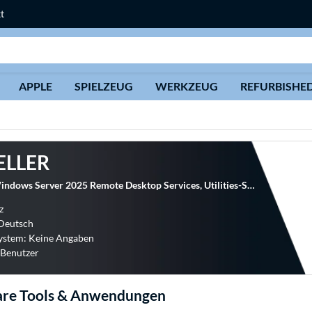
t
Suche
APPLE
SPIELZEUG
WERKZEUG
REFURBISHE
ELLER
Microsoft Windows Server 2025 Remote Desktop Services, Utilities-Software
z
 Deutsch
ystem: Keine Angaben
 Benutzer
are Tools & Anwendungen