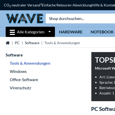
1
CO
neutraler Versand
Einfache Retouren-Abwicklung
Hilfe & Kontak
2
Alle Kategorien
HARDWARE
NOTEBOOK
Startseite
PC
Software
Tools & Anwendungen
Software
TOPS
Tools & Anwendungen
Windows
Art: Lizen
Office-Software
Sprache:
Virenschutz
Betriebss
Anzahl: 1
PC Softw