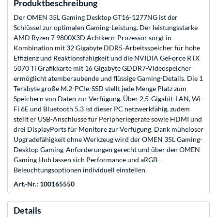
Produktbeschreibung
Der OMEN 35L Gaming Desktop GT16-1277NG ist der
Schlüssel zur optimalen Gaming-Leistung. Der leistungsstarke
AMD Ryzen 7 9800X3D Achtkern-Prozessor sorgt in
Kombination mit 32 Gigabyte DDR5-Arbeitsspeicher für hohe
Effizienz und Reaktionsfähigkeit und die NVIDIA GeForce RTX
5070 Ti Grafikkarte mit 16 Gigabyte GDDR7-Videospeicher
ermöglicht atemberaubende und flüssige Gaming-Details. Die 1
Terabyte große M.2-PCIe-SSD stellt jede Menge Platz zum
Speichern von Daten zur Verfügung. Über 2,5-Gigabit-LAN, Wi-
Fi 6E und Bluetooth 5.3 ist dieser PC netzwerkfähig, zudem
stellt er USB-Anschlüsse für Peripheriegeräte sowie HDMI und
drei DisplayPorts für Monitore zur Verfügung. Dank müheloser
Upgradefähigkeit ohne Werkzeug wird der OMEN 35L Gaming-
Desktop Gaming-Anforderungen gerecht und über den OMEN
Gaming Hub lassen sich Performance und aRGB-
Beleuchtungsoptionen individuell einstellen.
Art.-Nr.: 100165550
Details