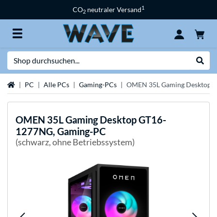
1
CO
neutraler Versand
2
Suche
Suche
Startseite
PC
Alle PCs
Gaming-PCs
OMEN 35L Gaming Desktop 
OMEN
35L Gaming Desktop GT16-
1277NG, Gaming-PC
(schwarz, ohne Betriebssystem)