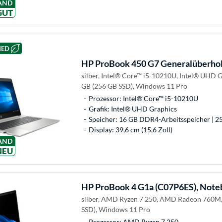
AND
GUT
HED
HP
ProBook 450 G7 Generalüberhol
silber, Intel® Core™ i5-10210U, Intel® UHD 
GB (256 GB SSD), Windows 11 Pro
Prozessor: Intel® Core™ i5-10210U
Grafik: Intel® UHD Graphics
Speicher: 16 GB DDR4-Arbeitsspeicher | 2
Display: 39,6 cm (15,6 Zoll)
AND
NEU
HP
ProBook 4 G1a (C07P6ES), Not
silber, AMD Ryzen 7 250, AMD Radeon 760M,
SSD), Windows 11 Pro
Prozessor: AMD Ryzen 7 250