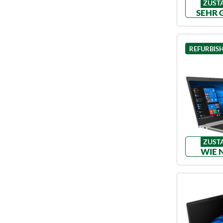
ZUST
SEHR 
REFURBIS
ZUST
WIE 