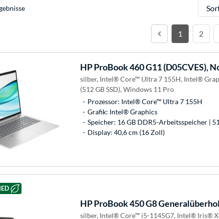
Sortie
gebnisse
1
2
HP
ProBook 460 G11 (D05CVES), N
silber, Intel® Core™ Ultra 7 155H, Intel® Gr
(512 GB SSD), Windows 11 Pro
Prozessor: Intel® Core™ Ultra 7 155H
Grafik: Intel® Graphics
Speicher: 16 GB DDR5-Arbeitsspeicher | 5
Display: 40,6 cm (16 Zoll)
HED
HP
ProBook 450 G8 Generalüberhol
silber, Intel® Core™ i5-1145G7, Intel® Iris®