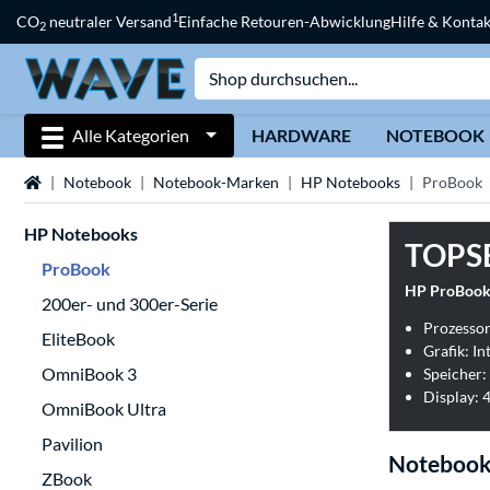
1
CO
neutraler Versand
Einfache Retouren-Abwicklung
Hilfe & Kontak
2
Alle Kategorien
HARDWARE
NOTEBOOK
Startseite
Notebook
Notebook-Marken
HP Notebooks
ProBook
HP Notebooks
TOPS
ProBook
HP ProBook
200er- und 300er-Serie
Prozessor
EliteBook
Grafik: I
OmniBook 3
Speicher:
Display: 4
OmniBook Ultra
Pavilion
Notebook
ZBook