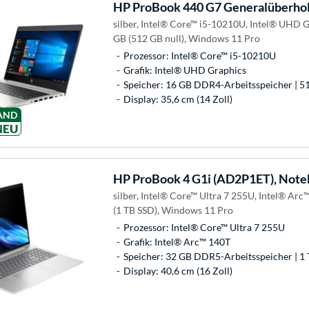
HP
ProBook 440 G7 Generalüberhol
silber, Intel® Core™ i5-10210U, Intel® UHD 
GB (512 GB null), Windows 11 Pro
Prozessor: Intel® Core™ i5-10210U
Grafik: Intel® UHD Graphics
Speicher: 16 GB DDR4-Arbeitsspeicher | 51
Display: 35,6 cm (14 Zoll)
AND
NEU
HP
ProBook 4 G1i (AD2P1ET), Not
silber, Intel® Core™ Ultra 7 255U, Intel® Ar
(1 TB SSD), Windows 11 Pro
Prozessor: Intel® Core™ Ultra 7 255U
Grafik: Intel® Arc™ 140T
Speicher: 32 GB DDR5-Arbeitsspeicher | 1 
Display: 40,6 cm (16 Zoll)