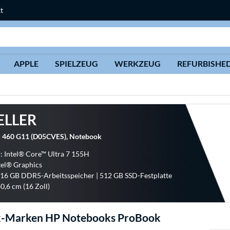
t
Suche
APPLE
SPIELZEUG
WERKZEUG
REFURBISHE
ELLER
 460 G11 (D05CVES), Notebook
: Intel® Core™ Ultra 7 155H
ntel® Graphics
 16 GB DDR5-Arbeitsspeicher | 512 GB SSD-Festplatte
0,6 cm (16 Zoll)
-Marken HP Notebooks ProBook