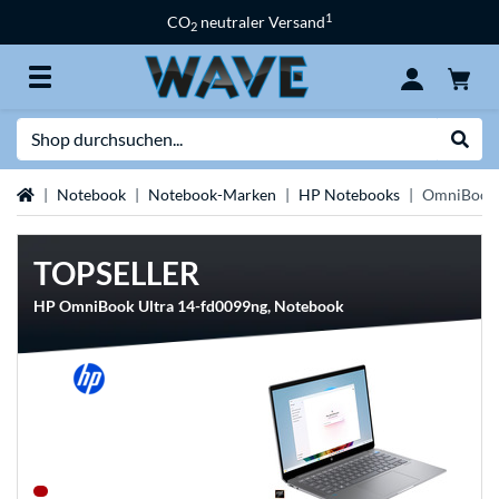
1
CO
neutraler Versand
2
Suche
Suche
Startseite
Notebook
Notebook-Marken
HP Notebooks
OmniBook 
TOPSELLER
HP OmniBook Ultra 14-fd0099ng, Notebook