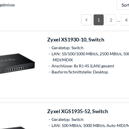
Sortie
gebnisse
1
2
4
…
Zyxel
XS1930-10, Switch
Gerätetyp: Switch
LAN: 10/100/1000 MBit/s, 2500 MBit/s, 500
MDI/MDIX
Anschlüsse: 8x RJ-45 (LAN) gesamt
Bauform/Schnittstelle: Desktop
Zyxel
XGS1935-52, Switch
Gerätetyp: Switch
LAN: 100 MBit/s, 1000 MBit/s, Auto-MDI