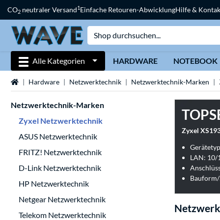
1
CO
neutraler Versand
Einfache Retouren-Abwicklung
Hilfe & Kontak
2
Alle Kategorien
HARDWARE
NOTEBOOK
Startseite
Hardware
Netzwerktechnik
Netzwerktechnik-Marken
Netzwerktechnik-Marken
TOPS
Zyxel Netzwerktechnik
Zyxel XS193
ASUS Netzwerktechnik
Gerätetyp
FRITZ! Netzwerktechnik
D-Link Netzwerktechnik
Anschlüss
Bauform/S
HP Netzwerktechnik
Netgear Netzwerktechnik
Netzwerk
Telekom Netzwerktechnik