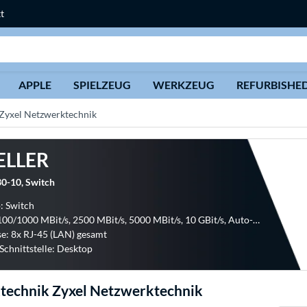
t
Suche
APPLE
SPIELZEUG
WERKZEUG
REFURBISHE
Zyxel Netzwerktechnik
ELLER
0-10, Switch
: Switch
LAN: 10/100/1000 MBit/s, 2500 MBit/s, 5000 MBit/s, 10 GBit/s, Auto-MDI/MDIX
e: 8x RJ-45 (LAN) gesamt
chnittstelle: Desktop
technik Zyxel Netzwerktechnik