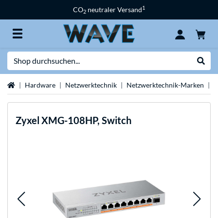
1
CO
neutraler Versand
2
Suche
Suche
Startseite
Hardware
Netzwerktechnik
Netzwerktechnik-Marken
Z
Zyxel
XMG-108HP, Switch