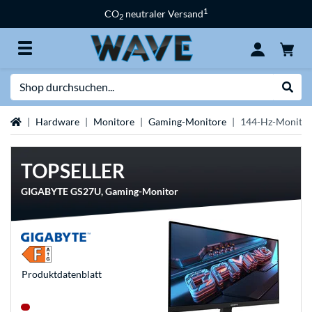
1
CO
neutraler Versand
2
Suche
Suche
Startseite
Hardware
Monitore
Gaming-Monitore
144-Hz-Monitor
TOPSELLER
GIGABYTE GS27U, Gaming-Monitor
Produkt­datenblatt