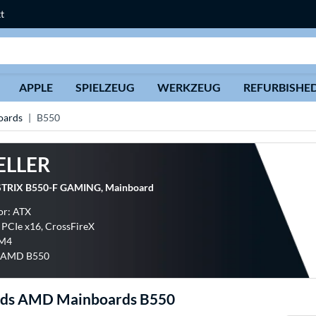
t
Suche
APPLE
SPIELZEUG
WERKZEUG
REFURBISHE
ards
B550
ELLER
TRIX B550-F GAMING, Mainboard
or: ATX
x PCIe x16, CrossFireX
AM4
: AMD B550
ds AMD Mainboards B550