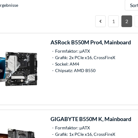
Sortie
rgebnisse
1
2
ASRock
B550M Pro4, Mainboard
Formfaktor: µATX
Grafik: 2x PCIe x16, CrossFireX
Sockel: AM4
Chipsatz: AMD B550
GIGABYTE
B550M K, Mainboard
Formfaktor: µATX
Grafik: 1x PCIe x16, CrossFireX