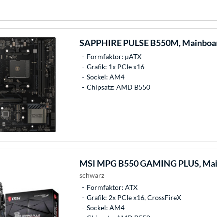
SAPPHIRE
PULSE B550M, Mainboa
Formfaktor: µATX
Grafik: 1x PCIe x16
Sockel: AM4
Chipsatz: AMD B550
MSI
MPG B550 GAMING PLUS, Mai
schwarz
Formfaktor: ATX
Grafik: 2x PCIe x16, CrossFireX
Sockel: AM4