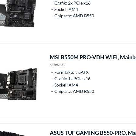
Grafik: 2x PCIe x16
Sockel: AM4
Chipsatz: AMD B550
MSI
B550M PRO-VDH WIFI, Mainb
schwarz
Formfaktor: µATX
Grafik: 1x PCIe x16
Sockel: AM4
Chipsatz: AMD B550
ASUS
TUF GAMING B550-PRO, Ma