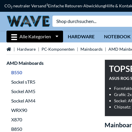
1
CO
neutraler Versand
Einfache Retouren-Abwicklung
Hilfe & Kontak
2
Alle Kategorien
HARDWARE
NOTEBOOK
Startseite
Hardware
PC-Komponenten
Mainboards
AMD Mainbo
AMD Mainboards
TOPS
B550
ASUS ROG S
Sockel sTR5
Formfakt
Sockel AM5
Grafik: 2
Sockel AM4
Sockel: 
Chipsatz
WRX90
X870
Mainboar
B850