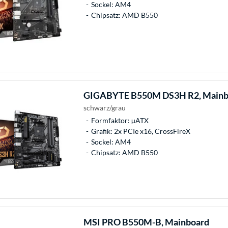
Sockel: AM4
Chipsatz: AMD B550
GIGABYTE
B550M DS3H R2, Mainb
schwarz/grau
Formfaktor: µATX
Grafik: 2x PCIe x16, CrossFireX
Sockel: AM4
Chipsatz: AMD B550
MSI
PRO B550M-B, Mainboard