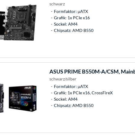
schwarz
Formfaktor: µATX
Grafik: 1x PCIe x16
Sockel: AM4
Chipsatz: AMD B550
ASUS
PRIME B550M-A/CSM, Main
schwarz/silber
Formfaktor: µATX
Grafik: 1x PCIe x16, CrossFireX
Sockel: AM4
Chipsatz: AMD B550