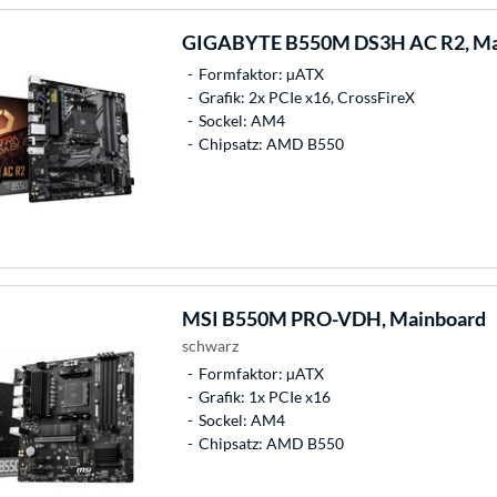
GIGABYTE
B550M DS3H AC R2, Ma
Formfaktor: µATX
Grafik: 2x PCIe x16, CrossFireX
Sockel: AM4
Chipsatz: AMD B550
MSI
B550M PRO-VDH, Mainboard
schwarz
Formfaktor: µATX
Grafik: 1x PCIe x16
Sockel: AM4
Chipsatz: AMD B550