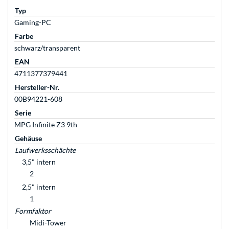
Typ
Gaming-PC
Farbe
schwarz/transparent
EAN
4711377379441
Hersteller-Nr.
00B94221-608
Serie
MPG Infinite Z3 9th
Gehäuse
Laufwerksschächte
3,5" intern
2
2,5" intern
1
Formfaktor
Midi-Tower