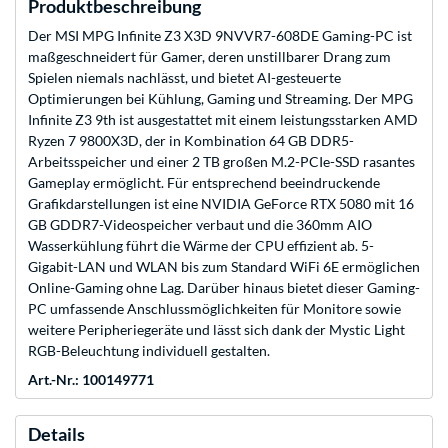
Produktbeschreibung
Der MSI MPG Infinite Z3 X3D 9NVVR7-608DE Gaming-PC ist
maßgeschneidert für Gamer, deren unstillbarer Drang zum
Spielen niemals nachlässt, und bietet AI-gesteuerte
Optimierungen bei Kühlung, Gaming und Streaming. Der MPG
Infinite Z3 9th ist ausgestattet mit einem leistungsstarken AMD
Ryzen 7 9800X3D, der in Kombination 64 GB DDR5-
Arbeitsspeicher und einer 2 TB großen M.2-PCIe-SSD rasantes
Gameplay ermöglicht. Für entsprechend beeindruckende
Grafikdarstellungen ist eine NVIDIA GeForce RTX 5080 mit 16
GB GDDR7-Videospeicher verbaut und die 360mm AIO
Wasserkühlung führt die Wärme der CPU effizient ab. 5-
Gigabit-LAN und WLAN bis zum Standard WiFi 6E ermöglichen
Online-Gaming ohne Lag. Darüber hinaus bietet dieser Gaming-
PC umfassende Anschlussmöglichkeiten für Monitore sowie
weitere Peripheriegeräte und lässt sich dank der Mystic Light
RGB-Beleuchtung individuell gestalten.
Art.-Nr.: 100149771
Details