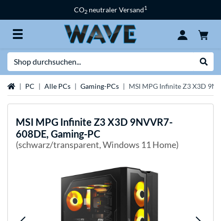
1
CO
neutraler Versand
2
Suche
Suche
Startseite
PC
Alle PCs
Gaming-PCs
MSI MPG Infinite Z3 X3D 9
MSI
MPG Infinite Z3 X3D 9NVVR7-
608DE, Gaming-PC
(schwarz/transparent, Windows 11 Home)