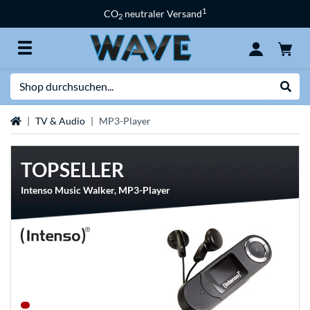
1
CO
neutraler Versand
2
Suche
Suche
Startseite
TV & Audio
MP3-Player
TOPSELLER
Intenso Music Walker, MP3-Player