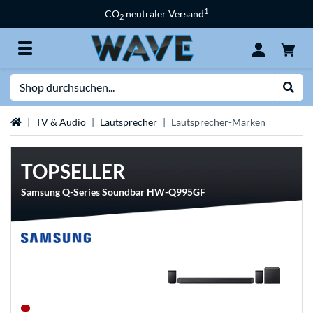
1
CO
neutraler Versand
2
Suche
Suche
Startseite
TV & Audio
Lautsprecher
Lautsprecher-Marken
TOPSELLER
Samsung Q-Series Soundbar HW-Q995GF