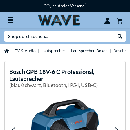
1
CO
neutraler Versand
2
Suche
Suche
Startseite
TV & Audio
Lautsprecher
Lautsprecher-Boxen
Bosch GP
Bosch
GPB 18V-6 C Professional,
Lautsprecher
(blau/schwarz, Bluetooth, IP54, USB-C)