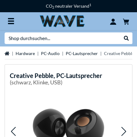
1
CO
neutraler Versand
2
Suche
Suche
Startseite
Hardware
PC-Audio
PC-Lautsprecher
Creative Pebble,
Creative
Pebble, PC-Lautsprecher
(schwarz, Klinke, USB)