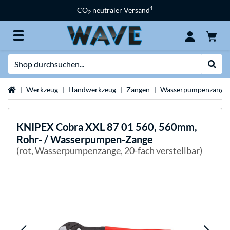
1
CO
neutraler Versand
2
Suche
Suche
Startseite
Werkzeug
Handwerkzeug
Zangen
Wasserpumpenzange
KNIPEX
Cobra XXL 87 01 560, 560mm,
Rohr- / Wasserpumpen-Zange
(rot, Wasserpumpenzange, 20-fach verstellbar)