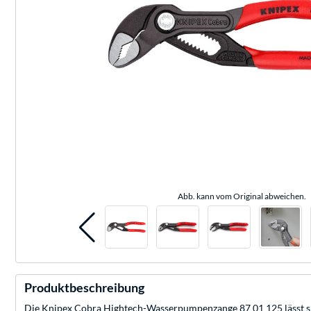
Abb. kann vom Original abweichen.
Produktbeschreibung
Die Knipex Cobra Hightech-Wasserpumpenzange 87 01 125 lässt si