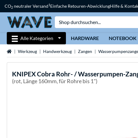
1
CO
neutraler Versand
Einfache Retouren-Abwicklung
Hilfe & Kontak
2
Alle Kategorien
HARDWARE
NOTEBOOK
Startseite
Werkzeug
Handwerkzeug
Zangen
Wasserpumpenzang
KNIPEX
Cobra Rohr- / Wasserpumpen-Zang
(rot, Länge 160mm, für Rohre bis 1")