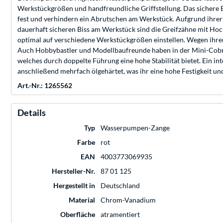
Werkstückgrößen und handfreundliche Griffstellung. Das sichere Ei
fest und verhindern ein Abrutschen am Werkstück. Aufgrund ihrer
dauerhaft sicheren Biss am Werkstück sind die Greifzähne mit Hoc
optimal auf verschiedene Werkstückgrößen einstellen. Wegen ihrer
Auch Hobbybastler und Modellbaufreunde haben in der Mini-Cobra e
welches durch doppelte Führung eine hohe Stabilität bietet. Ein
anschließend mehrfach ölgehärtet, was ihr eine hohe Festigkeit und
Art.-Nr.: 1265562
Details
Typ
Wasserpumpen-Zange
Farbe
rot
EAN
4003773069935
Hersteller-Nr.
87 01 125
Hergestellt in
Deutschland
Material
Chrom-Vanadium
Oberfläche
atramentiert