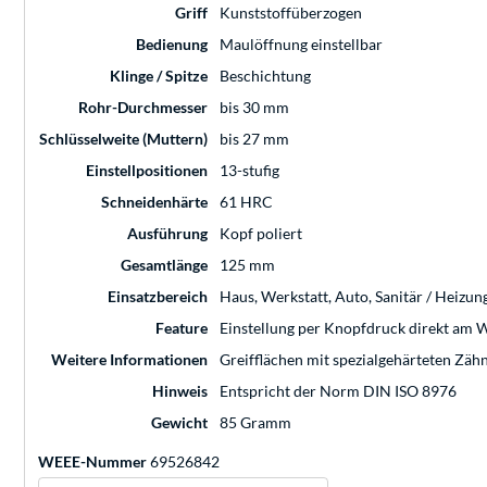
Griff
Kunststoffüberzogen
Bedienung
Maulöffnung einstellbar
Klinge / Spitze
Beschichtung
Rohr-Durchmesser
bis 30 mm
Schlüsselweite (Muttern)
bis 27 mm
Einstellpositionen
13-stufig
Schneidenhärte
61 HRC
Ausführung
Kopf poliert
Gesamtlänge
125 mm
Einsatzbereich
Haus, Werkstatt, Auto, Sanitär / Heizun
Feature
Einstellung per Knopfdruck direkt am
Weitere Informationen
Greifflächen mit spezialgehärteten Zäh
Hinweis
Entspricht der Norm DIN ISO 8976
Gewicht
85 Gramm
WEEE-Nummer
69526842