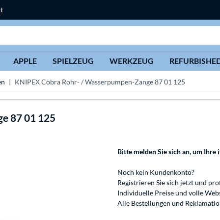
t
Suche
APPLE
SPIELZEUG
WERKZEUG
REFURBISHE
en
KNIPEX Cobra Rohr- / Wasserpumpen-Zange 87 01 125
e 87 01 125
Bitte melden Sie sich an
, um Ihre 
Noch kein Kundenkonto?
Registrieren
Sie sich jetzt und pro
Individuelle Preise und volle We
Alle Bestellungen und Reklamati