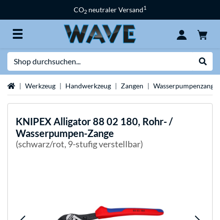
1
CO
neutraler Versand
2
Suche
Suche
Startseite
Werkzeug
Handwerkzeug
Zangen
Wasserpumpenzange
KNIPEX
Alligator 88 02 180, Rohr- /
Wasserpumpen-Zange
(schwarz/rot, 9-stufig verstellbar)