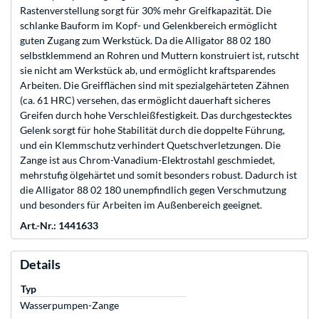
Rastenverstellung sorgt für 30% mehr Greifkapazität. Die
schlanke Bauform im Kopf- und Gelenkbereich ermöglicht
guten Zugang zum Werkstück. Da die Alligator 88 02 180
selbstklemmend an Rohren und Muttern konstruiert ist, rutscht
sie nicht am Werkstück ab, und ermöglicht kraftsparendes
Arbeiten. Die Greifflächen sind mit spezialgehärteten Zähnen
(ca. 61 HRC) versehen, das ermöglicht dauerhaft sicheres
Greifen durch hohe Verschleißfestigkeit. Das durchgestecktes
Gelenk sorgt für hohe Stabilität durch die doppelte Führung,
und ein Klemmschutz verhindert Quetschverletzungen. Die
Zange ist aus Chrom-Vanadium-Elektrostahl geschmiedet,
mehrstufig ölgehärtet und somit besonders robust. Dadurch ist
die Alligator 88 02 180 unempfindlich gegen Verschmutzung
und besonders für Arbeiten im Außenbereich geeignet.
Art.-Nr.: 1441633
Details
Typ
Wasserpumpen-Zange