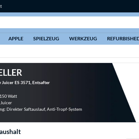
t
Suche
APPLE
SPIELZEUG
WERKZEUG
REFURBISHE
ELLER
 Juicer ES 3571, Entsafter
 150 Watt
 Juicer
ng: Direkter Saftauslauf, Anti-Tropf-System
aushalt