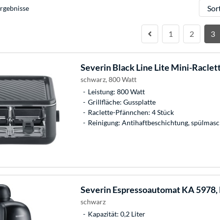
Sortie
rgebnisse
1
2
3
Severin
Black Line Lite Mini-Raclet
schwarz, 800 Watt
Leistung: 800 Watt
Grillfläche: Gussplatte
Raclette-Pfännchen: 4 Stück
Reinigung: Antihaftbeschichtung, spülmasc
Severin
Espressoautomat KA 5978,
schwarz
Kapazität: 0,2 Liter