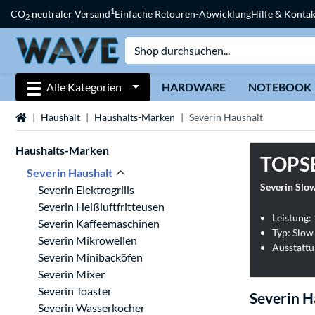
1
CO
neutraler Versand
Einfache Retouren-Abwicklung
Hilfe & Kontak
2
Alle Kategorien
HARDWARE
NOTEBOOK
Startseite
Haushalt
Haushalts-Marken
Severin Haushalt
Haushalts-Marken
TOPS
Severin Haushalt
Severin Slow
Severin Elektrogrills
Severin Heißluftfritteusen
Leistung:
Severin Kaffeemaschinen
Typ: Slow
Severin Mikrowellen
Ausstattu
Severin Minibacköfen
Severin Mixer
Severin Toaster
Severin H
Severin Wasserkocher