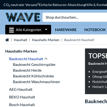
1
CO
neutraler Versand
Einfache Retouren-Abwicklung
Hilfe & Kontak
2
Alle Kategorien
HARDWARE
NOTEBOOK
Startseite
Haushalt
Haushalts-Marken
Bauknecht Haushalt
Haushalts-Marken
TOPS
Bauknecht Haushalt
Bauknecht 
Bauknecht Geschirrspüler
Bauknecht Herde
Energieeff
Bauknecht Kühlschränke
Ofengröße
Bauknecht Waschmaschinen
Nutzinhalt
Heizart: 
AEG Haushalt
BEKO Haushalt
Bauknech
Bosch Haushalt