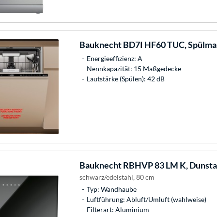
Bauknecht
BD7I HF60 TUC, Spülma
Energieeffizienz: A
Nennkapazität: 15 Maßgedecke
Lautstärke (Spülen): 42 dB
Bauknecht
RBHVP 83 LM K, Dunst
schwarz/edelstahl, 80 cm
Typ: Wandhaube
Luftführung: Abluft/Umluft (wahlweise)
Filterart: Aluminium