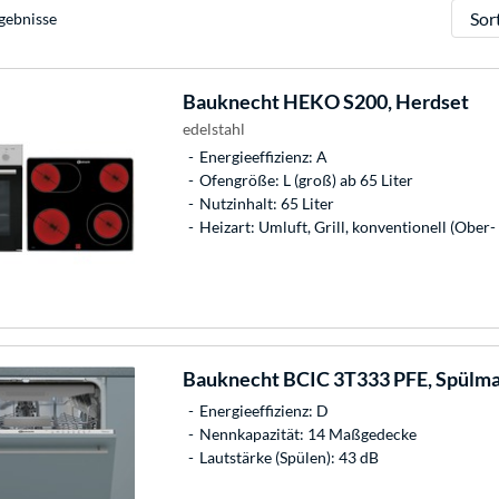
Sortie
gebnisse
Bauknecht
HEKO S200, Herdset
edelstahl
Energieeffizienz: A
Ofengröße: L (groß) ab 65 Liter
Nutzinhalt: 65 Liter
Heizart: Umluft, Grill, konventionell (Ober-
Bauknecht
BCIC 3T333 PFE, Spülm
Energieeffizienz: D
Nennkapazität: 14 Maßgedecke
Lautstärke (Spülen): 43 dB