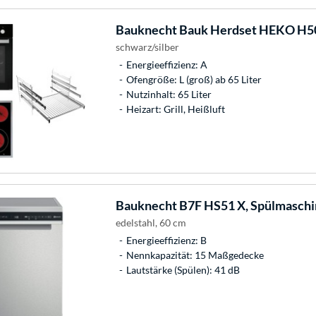
Bauknecht
Bauk Herdset HEKO H5
schwarz/silber
Energieeffizienz: A
Ofengröße: L (groß) ab 65 Liter
Nutzinhalt: 65 Liter
Heizart: Grill, Heißluft
Bauknecht
B7F HS51 X, Spülmaschi
edelstahl, 60 cm
Energieeffizienz: B
Nennkapazität: 15 Maßgedecke
Lautstärke (Spülen): 41 dB