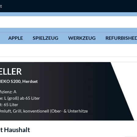
t
Suche
APPLE
SPIELZEUG
WERKZEUG
REFURBISHE
ELLER
HEKO S200, Herdset
izienz: A
: L (groß) ab 65 Liter
: 65 Liter
Umluft, Grill, konventionell (Ober- & Unterhitze
t Haushalt