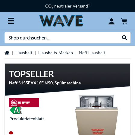
1
CO
neutraler Versand
2
Suche
Suche
Startseite
Haushalt
Haushalts-Marken
Neff Haushalt
TOPSELLER
Neff S155EAX16E N50, Spülmaschine
Produkt­datenblatt