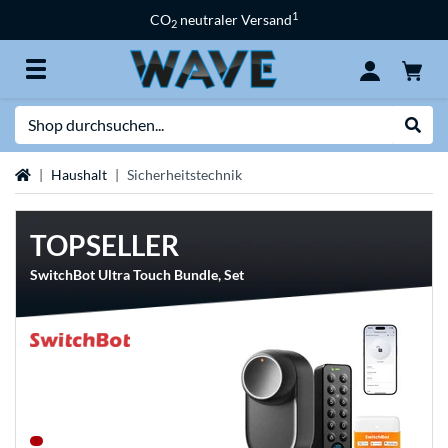
1
CO
neutraler Versand
2
Suche
Suche
Startseite
Haushalt
Sicherheitstechnik
TOPSELLER
SwitchBot Ultra Touch Bundle, Set