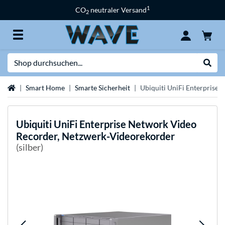
1
CO
neutraler Versand
2
Suche
Suche
Startseite
Smart Home
Smarte Sicherheit
Ubiquiti UniFi Enterprise
Ubiquiti
UniFi Enterprise Network Video
Recorder, Netzwerk-Videorekorder
(silber)