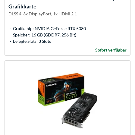
Grafikkarte
DLSS 4, 3x DisplayPort, 1x HDMI 2.1
Grafikchip: NVIDIA GeForce RTX 5080
Speicher: 16 GB (GDDR7, 256 Bit)
belegte Slots: 3 Slots
Sofort verfügbar