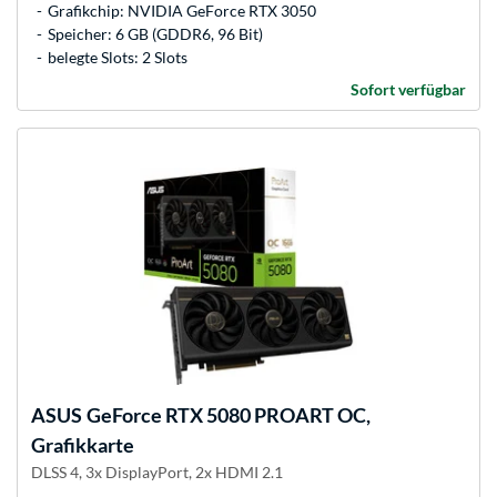
Grafikchip: NVIDIA GeForce RTX 3050
Speicher: 6 GB (GDDR6, 96 Bit)
belegte Slots: 2 Slots
Sofort verfügbar
ASUS
GeForce RTX 5080 PROART OC,
Grafikkarte
DLSS 4, 3x DisplayPort, 2x HDMI 2.1