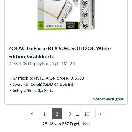
ZOTAC
GeForce RTX 5080 SOLID OC White
Edition, Grafikkarte
DLSS 4, 3x DisplayPort, 1x HDMI 2.1
Grafikchip: NVIDIA GeForce RTX 5080
Speicher: 16 GB (GDDR7, 256 Bit)
belegte Slots: 3,5 Slots
Sofort verfügbar
1
2
3
10
…
25-48 von 237 Ergebnisse