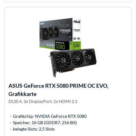
ASUS
GeForce RTX 5080 PRIME OC EVO,
Grafikkarte
DLSS 4, 3x DisplayPort, 1x HDMI 2.1
Grafikchip: NVIDIA GeForce RTX 5080
Speicher: 16 GB (GDDR7, 256 Bit)
belegte Slots: 2,5 Slots