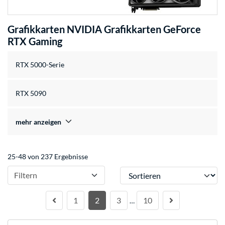
Grafikkarten NVIDIA Grafikkarten GeForce
RTX Gaming
RTX 5000-Serie
RTX 5090
mehr anzeigen
25-48 von 237 Ergebnisse
Sortieren
Filtern
1
2
3
10
…