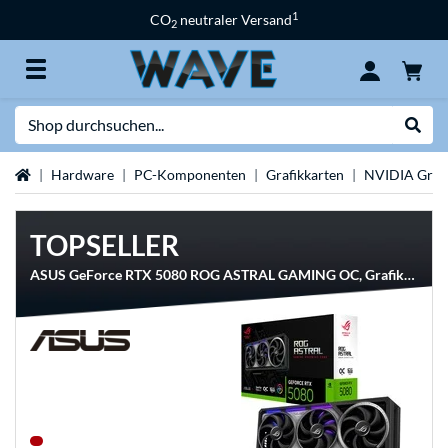
1
CO
neutraler Versand
2
Suche
Suche
Startseite
Hardware
PC-Komponenten
Grafikkarten
NVIDIA Grafi
TOPSELLER
ASUS GeForce RTX 5080 ROG ASTRAL GAMING OC, Grafikkarte