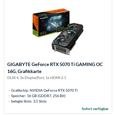
GIGABYTE
GeForce RTX 5070 Ti GAMING OC
16G, Grafikkarte
DLSS 4, 3x DisplayPort, 1x HDMI 2.1
Grafikchip: NVIDIA GeForce RTX 5070 Ti
Speicher: 16 GB (GDDR7, 256 Bit)
belegte Slots: 3,5 Slots
Sofort verfügbar