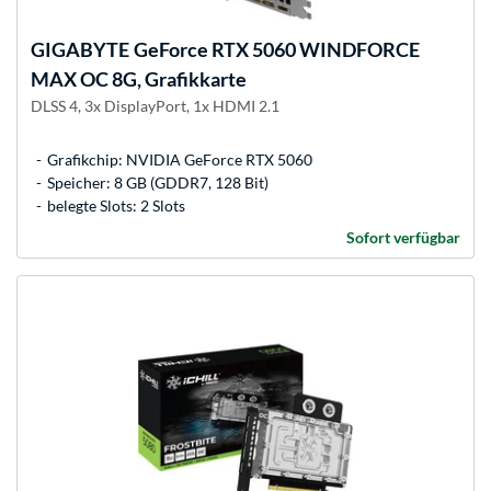
GIGABYTE
GeForce RTX 5060 WINDFORCE
MAX OC 8G, Grafikkarte
DLSS 4, 3x DisplayPort, 1x HDMI 2.1
Grafikchip: NVIDIA GeForce RTX 5060
Speicher: 8 GB (GDDR7, 128 Bit)
belegte Slots: 2 Slots
Sofort verfügbar