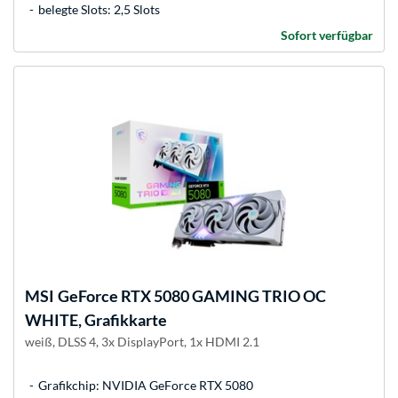
belegte Slots: 2,5 Slots
Sofort verfügbar
MSI
GeForce RTX 5080 GAMING TRIO OC
WHITE, Grafikkarte
weiß, DLSS 4, 3x DisplayPort, 1x HDMI 2.1
Grafikchip: NVIDIA GeForce RTX 5080