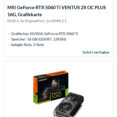
MSI
GeForce RTX 5060 Ti VENTUS 2X OC PLUS
16G, Grafikkarte
DLSS 4, 3x DisplayPort, 1x HDMI 2.1
Grafikchip: NVIDIA GeForce RTX 5060 Ti
Speicher: 16 GB (GDDR7, 128 Bit)
belegte Slots: 2 Slots
Sofort verfügbar