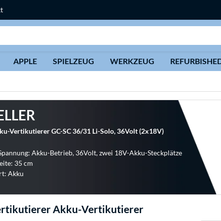
t
Suche
APPLE
SPIELZEUG
WERKZEUG
REFURBISHE
ELLER
u-Vertikutierer GC-SC 36/31 Li-Solo, 36Volt (2x18V)
Spannung: Akku-Betrieb, 36Volt, zwei 18V-Akku-Steckplätze
eite: 35 cm
rt: Akku
rtikutierer Akku-Vertikutierer