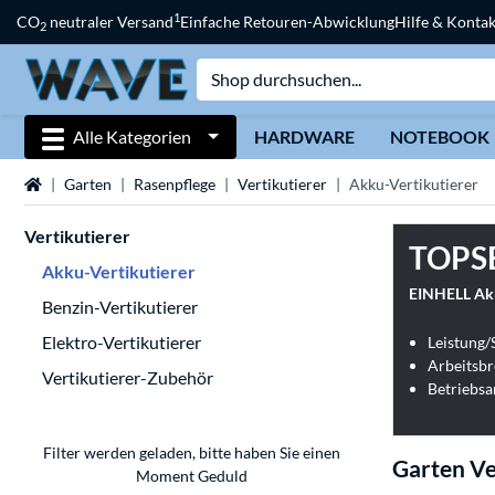
1
CO
neutraler Versand
Einfache Retouren-Abwicklung
Hilfe & Kontak
2
Alle Kategorien
HARDWARE
NOTEBOOK
Startseite
Garten
Rasenpflege
Vertikutierer
Akku-Vertikutierer
Vertikutierer
TOPS
Akku-Vertikutierer
EINHELL Akk
Benzin-Vertikutierer
Elektro-Vertikutierer
Leistung/
Arbeitsbr
Vertikutierer-Zubehör
Betriebsa
Filter werden geladen, bitte haben Sie einen
Garten Ve
Moment Geduld