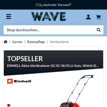
1
CO
neutraler Versand
2
Suche
Suche
Startseite
Garten
Rasenpflege
Vertikutierer
TOPSELLER
EINHELL Akku-Vertikutierer GC-SC 36/31 Li-Solo, 36Volt (2x18V)