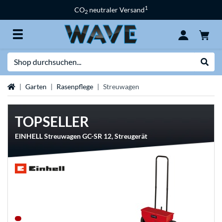
1
CO
neutraler Versand
2
Suche
Suche
Startseite
Garten
Rasenpflege
Streuwagen
TOPSELLER
EINHELL Streuwagen GC-SR 12, Streugerät