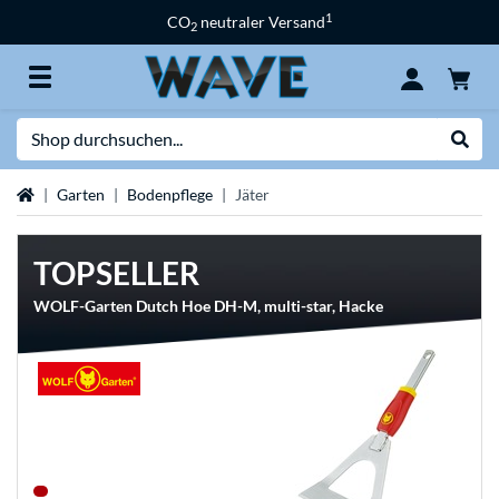
1
CO
neutraler Versand
2
Suche
Suche
Startseite
Garten
Bodenpflege
Jäter
TOPSELLER
WOLF-Garten Dutch Hoe DH-M, multi-star, Hacke