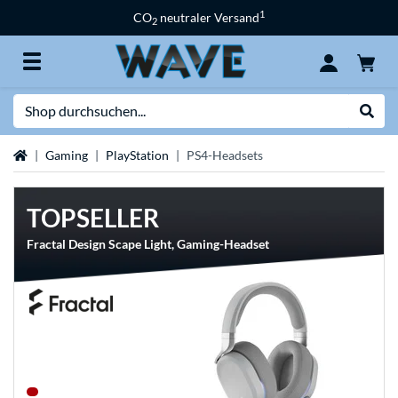
1
CO
neutraler Versand
2
Suche
Suche
Startseite
Gaming
PlayStation
PS4-Headsets
TOPSELLER
Fractal Design Scape Light, Gaming-Headset