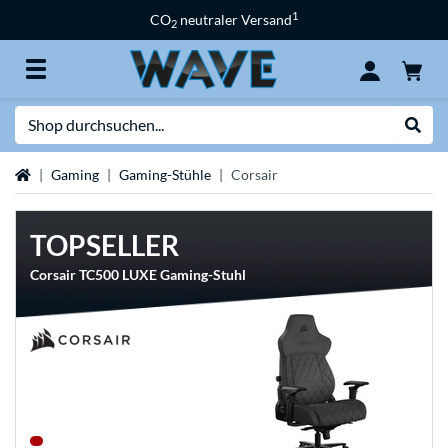
1
CO
neutraler Versand
2
Suche
Suche
Startseite
Gaming
Gaming-Stühle
Corsair
TOPSELLER
Corsair TC500 LUXE Gaming-Stuhl