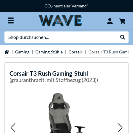
1
CO
neutraler Versand
2
Suche
Suche
Startseite
Gaming
Gaming-Stühle
Corsair
Corsair T3 Rush Gaming
Corsair
T3 Rush Gaming-Stuhl
(grau/anthrazit, mit Stoffbezug (2023))