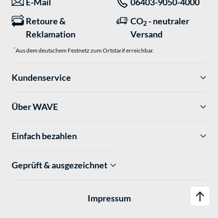
E-Mail
06403-9050-4000
Retoure &
CO
- neutraler
2
Reklamation
Versand
*
Aus dem deutschem Festnetz zum Ortstarif erreichbar.
Kundenservice
Über WAVE
Einfach bezahlen
Geprüft & ausgezeichnet
Impressum