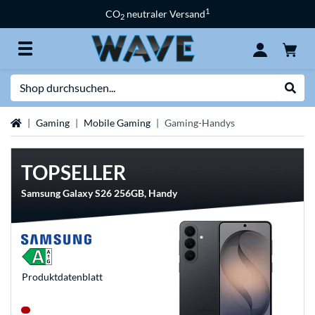
1
CO
neutraler Versand
2
Suche
Suche
Startseite
Gaming
Mobile Gaming
Gaming-Handys
TOPSELLER
Samsung Galaxy S26 256GB, Handy
Produkt­datenblatt