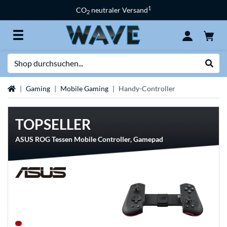
1
CO
neutraler Versand
2
Suche
Suche
Startseite
Gaming
Mobile Gaming
Handy-Controller
TOPSELLER
ASUS ROG Tessen Mobile Controller, Gamepad