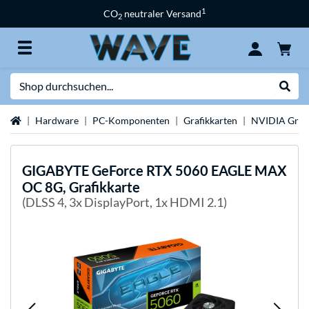
1
CO
neutraler Versand
2
Suche
Suche
Startseite
Hardware
PC-Komponenten
Grafikkarten
NVIDIA Grafi
GIGABYTE
GeForce RTX 5060 EAGLE MAX
OC 8G, Grafikkarte
(DLSS 4, 3x DisplayPort, 1x HDMI 2.1)