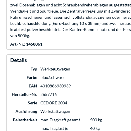
zwei Dosenablagen und acht Schraubendreherablagen ausgestattet. M
Wendigkeit und Spurtreue. Die Zentralverriegelung mit Zylindersch
Führungsschienen und lassen sich vollständig ausziehen oder he
Lochblechauskleidung (Euro-Lochung 10 x 38mm) und zwei herausneh
kratzfest pulverbeschichtet. Der Kanten-Rammschutz und der Fer
von 500kg.
Art.-Nr.: 1458061
Details
Typ
Werkzeugwagen
Farbe
blau/schwarz
EAN
4010886930939
Hersteller-Nr.
2657716
Serie
GEDORE 2004
Ausführung
Werkstattwagen
Belastbarkeit
max. Tragkraft gesamt
500 kg
max. Traglast je
40 kg