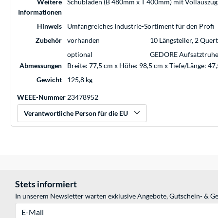
Weitere
Schubladen (B 480mm x T 400mm) mit Vollauszug, 
Informationen
Hinweis
Umfangreiches Industrie-Sortiment für den Profi
Zubehör
vorhanden
10 Längsteiler, 2 Quer
optional
GEDORE Aufsatztruhe
Abmessungen
Breite: 77,5 cm x Höhe: 98,5 cm x Tiefe/Länge: 47
Gewicht
125,8 kg
WEEE-Nummer
23478952
Verantwortliche Person für die EU
Stets informiert
In unserem Newsletter warten exklusive Angebote, Gutschein- & Ge
E-Mail