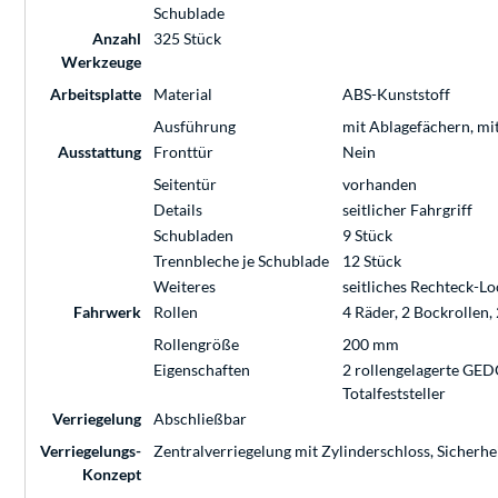
Schublade
Anzahl
325 Stück
Werkzeuge
Arbeitsplatte
Material
ABS-Kunststoff
Ausführung
mit Ablagefächern, m
Ausstattung
Fronttür
Nein
Seitentür
vorhanden
Details
seitlicher Fahrgriff
Schubladen
9 Stück
Trennbleche je Schublade
12 Stück
Weiteres
seitliches Rechteck-Lo
Fahrwerk
Rollen
4 Räder, 2 Bockrollen, 
Rollengröße
200 mm
Eigenschaften
2 rollengelagerte GED
Totalfeststeller
Verriegelung
Abschließbar
Verriegelungs-
Zentralverriegelung mit Zylinderschloss, Sicherh
Konzept