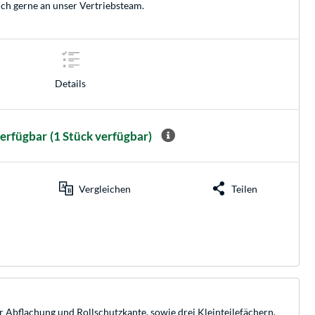
ich gerne an unser
Vertriebsteam
.
Details
verfügbar
(1 Stück verfügbar)
Vergleichen
Teilen
Abflachung und Rollschutzkante, sowie drei Kleinteilefächern,