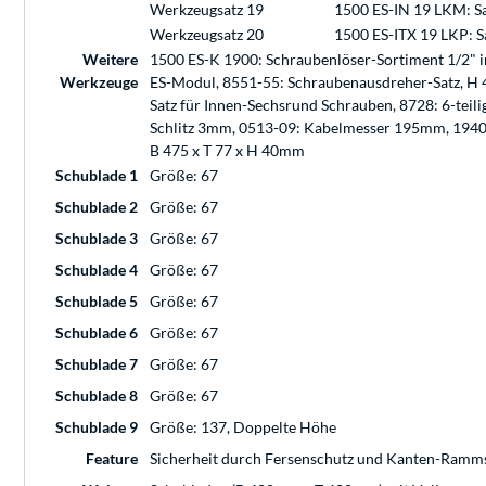
Werkzeugsatz 19
1500 ES-IN 19 LKM: Sa
Werkzeugsatz 20
1500 ES-ITX 19 LKP: S
Weitere
1500 ES-K 1900: Schraubenlöser-Sortiment 1/2" 
Werkzeuge
ES-Modul, 8551-55: Schraubenausdreher-Satz, H 4
Satz für Innen-Sechsrund Schrauben, 8728: 6-teilig
Schlitz 3mm, 0513-09: Kabelmesser 195mm, 1940: 
B 475 x T 77 x H 40mm
Schublade 1
Größe: 67
Schublade 2
Größe: 67
Schublade 3
Größe: 67
Schublade 4
Größe: 67
Schublade 5
Größe: 67
Schublade 6
Größe: 67
Schublade 7
Größe: 67
Schublade 8
Größe: 67
Schublade 9
Größe: 137, Doppelte Höhe
Feature
Sicherheit durch Fersenschutz und Kanten-Ramm