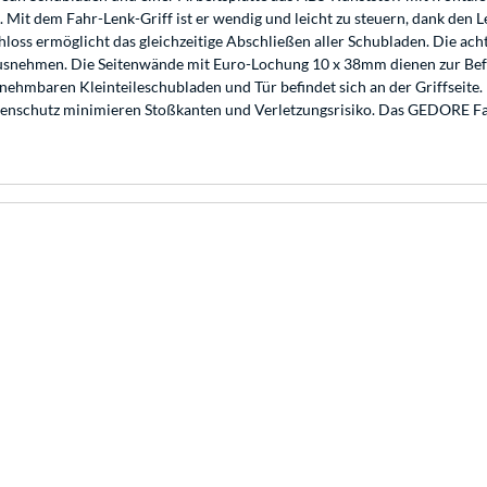
it dem Fahr-Lenk-Griff ist er wendig und leicht zu steuern, dank den Lei
loss ermöglicht das gleichzeitige Abschließen aller Schubladen. Die ach
rausnehmen. Die Seitenwände mit Euro-Lochung 10 x 38mm dienen zur Be
mbaren Kleinteileschubladen und Tür befindet sich an der Griffseite. D
senschutz minimieren Stoßkanten und Verletzungsrisiko. Das GEDORE Fa