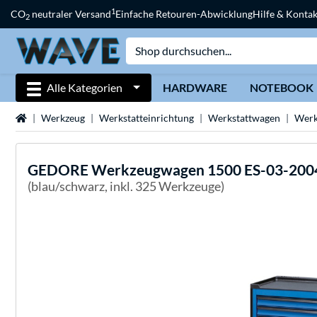
1
CO
neutraler Versand
Einfache Retouren-Abwicklung
Hilfe & Kontak
2
Alle Kategorien
HARDWARE
NOTEBOOK
Startseite
Werkzeug
Werkstatteinrichtung
Werkstattwagen
Werk
GEDORE
Werkzeugwagen 1500 ES-03-200
(blau/schwarz, inkl. 325 Werkzeuge)