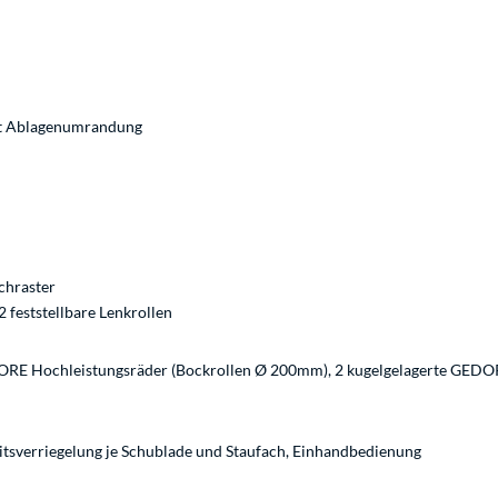
it Ablagenumrandung
chraster
2 feststellbare Lenkrollen
ORE Hochleistungsräder (Bockrollen Ø 200mm), 2 kugelgelagerte GEDOR
eitsverriegelung je Schublade und Staufach, Einhandbedienung