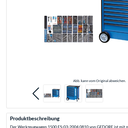
Abb. kann vom Original abweichen.
Produktbeschreibung
Der Werkzeugwagen 1500 ES-03-2004 0810 von GEDORE ist mit neun 