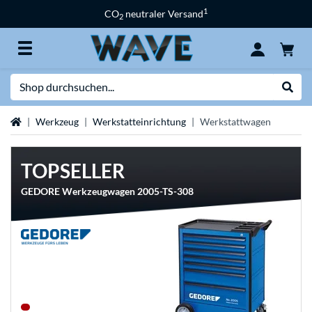
1
CO
neutraler Versand
2
Suche
Suche
Startseite
Werkzeug
Werkstatteinrichtung
Werkstattwagen
TOPSELLER
GEDORE Werkzeugwagen 2005-TS-308