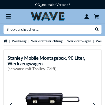
1
CO
neutraler Versand
2
Suche
Suche
Startseite
Werkzeug
Werkstatteinrichtung
Werkstattwagen
Werks
Stanley
Mobile Montagebox, 90 Liter,
Werkzeugwagen
(schwarz, mit Trolley-Griff)