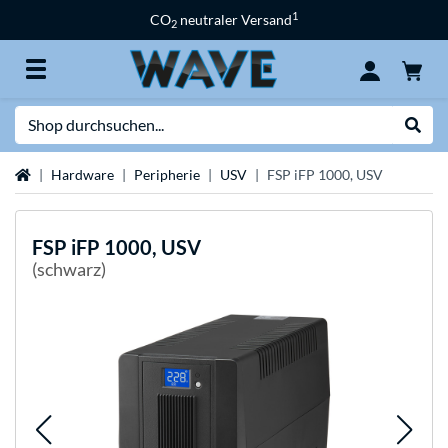
1
CO
neutraler Versand
2
Suche
Suche
Startseite
Hardware
Peripherie
USV
FSP iFP 1000, USV
FSP
iFP 1000, USV
(schwarz)