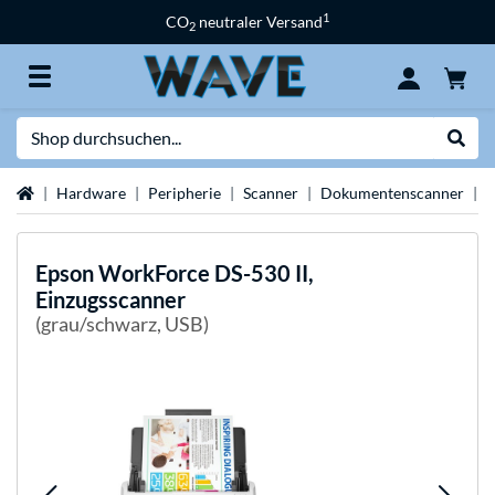
1
CO
neutraler Versand
2
Suche
Suche
Startseite
Hardware
Peripherie
Scanner
Dokumentenscanner
E
Epson
WorkForce DS-530 II,
Einzugsscanner
(grau/schwarz, USB)