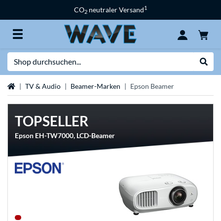
1
CO
neutraler Versand
2
Suche
Suche
Startseite
TV & Audio
Beamer-Marken
Epson Beamer
TOPSELLER
Epson EH-TW7000, LCD-Beamer