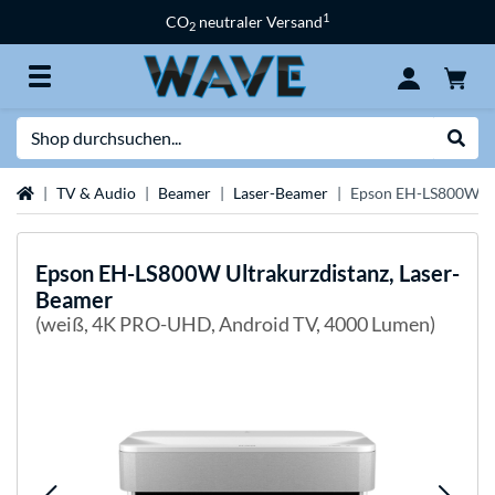
1
CO
neutraler Versand
2
Suche
Suche
Startseite
TV & Audio
Beamer
Laser-Beamer
Epson EH-LS800W Ult
Epson
EH-LS800W Ultrakurzdistanz, Laser-
Beamer
(weiß, 4K PRO-UHD, Android TV, 4000 Lumen)