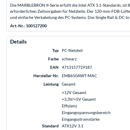
Die MARBLEBRON II-Serie erfüllt die Intel ATX 3.1-Standards, ist 
erforderlichen Zeitvorgaben für Netzteile. Der 120-mm-FDB-Lüfter 
und einfache Verkabelung des PC-Systems. Das Single Rail & DC to
Art.-Nr.: 100127200
Details
Typ
PC-Netzteil
Farbe
schwarz
EAN
4713157729187
Hersteller-Nr.
EMB650AWT-MAC
Leistung
Gesamt
+12V Gesamt
+3,3V/+5V Gesamt
Effizienz
Eingangsspannungsbereich
Eingangsstromstärke
Standard
ATX12V 3.1