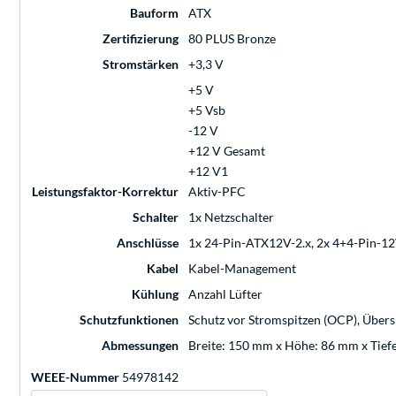
Bauform
ATX
Zertifizierung
80 PLUS Bronze
Stromstärken
+3,3 V
+5 V
+5 Vsb
-12 V
+12 V Gesamt
+12 V1
Leistungsfaktor-Korrektur
Aktiv-PFC
Schalter
1x Netzschalter
Anschlüsse
1x 24-Pin-ATX12V-2.x, 2x 4+4-Pin-12V
Kabel
Kabel-Management
Kühlung
Anzahl Lüfter
Schutzfunktionen
Schutz vor Stromspitzen (OCP), Über
Abmessungen
Breite: 150 mm x Höhe: 86 mm x Tie
WEEE-Nummer
54978142