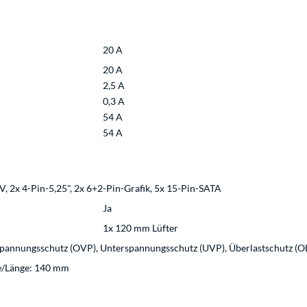
20 A
20 A
2,5 A
0,3 A
54 A
54 A
, 2x 4-Pin-5,25", 2x 6+2-Pin-Grafik, 5x 15-Pin-SATA
Ja
1x 120 mm Lüfter
spannungsschutz (OVP), Unterspannungsschutz (UVP), Überlastschutz (O
fe/Länge: 140 mm