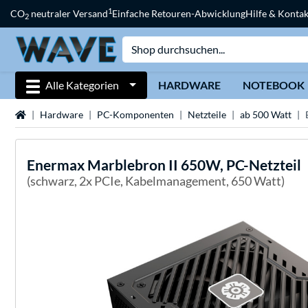
1
CO
neutraler Versand
Einfache Retouren-Abwicklung
Hilfe & Kontak
2
Alle Kategorien
HARDWARE
NOTEBOOK
Startseite
Hardware
PC-Komponenten
Netzteile
ab 500 Watt
Enermax
Marblebron II 650W, PC-Netzteil
(schwarz, 2x PCIe, Kabelmanagement, 650 Watt)