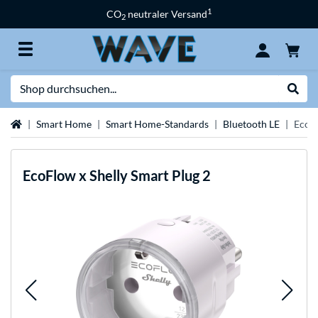
1
CO
neutraler Versand
2
Suche
Suche
Startseite
Smart Home
Smart Home-Standards
Bluetooth LE
EcoFl
EcoFlow
x Shelly Smart Plug 2