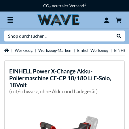
1
CO
neutraler Versand
2
Suche
Suche
Startseite
Werkzeug
Werkzeug-Marken
Einhell Werkzeug
EINHELL
EINHELL
Power X-Change Akku-
Poliermaschine CE-CP 18/180 Li E-Solo,
18Volt
(rot/schwarz, ohne Akku und Ladegerät)