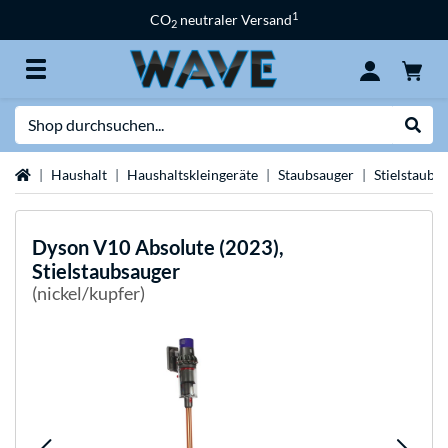
1
CO
neutraler Versand
2
Suche
Suche
Startseite
Haushalt
Haushaltskleingeräte
Staubsauger
Stielstaubs
Dyson
V10 Absolute (2023),
Stielstaubsauger
(nickel/kupfer)