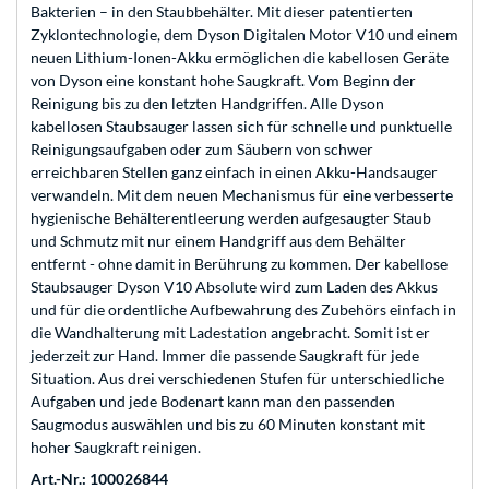
Bakterien – in den Staubbehälter. Mit dieser patentierten
Zyklontechnologie, dem Dyson Digitalen Motor V10 und einem
neuen Lithium-Ionen-Akku ermöglichen die kabellosen Geräte
von Dyson eine konstant hohe Saugkraft. Vom Beginn der
Reinigung bis zu den letzten Handgriffen. Alle Dyson
kabellosen Staubsauger lassen sich für schnelle und punktuelle
Reinigungsaufgaben oder zum Säubern von schwer
erreichbaren Stellen ganz einfach in einen Akku-Handsauger
verwandeln. Mit dem neuen Mechanismus für eine verbesserte
hygienische Behälterentleerung werden aufgesaugter Staub
und Schmutz mit nur einem Handgriff aus dem Behälter
entfernt - ohne damit in Berührung zu kommen. Der kabellose
Staubsauger Dyson V10 Absolute wird zum Laden des Akkus
und für die ordentliche Aufbewahrung des Zubehörs einfach in
die Wandhalterung mit Ladestation angebracht. Somit ist er
jederzeit zur Hand. Immer die passende Saugkraft für jede
Situation. Aus drei verschiedenen Stufen für unterschiedliche
Aufgaben und jede Bodenart kann man den passenden
Saugmodus auswählen und bis zu 60 Minuten konstant mit
hoher Saugkraft reinigen.
Art.-Nr.: 100026844