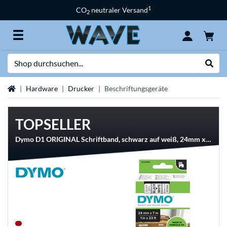
1
CO
neutraler Versand
2
Suche
Suche
Startseite
Hardware
Drucker
Beschriftungsgeräte
TOPSELLER
Dymo D1 ORIGINAL Schriftband, schwarz auf weiß, 24mm x 7m