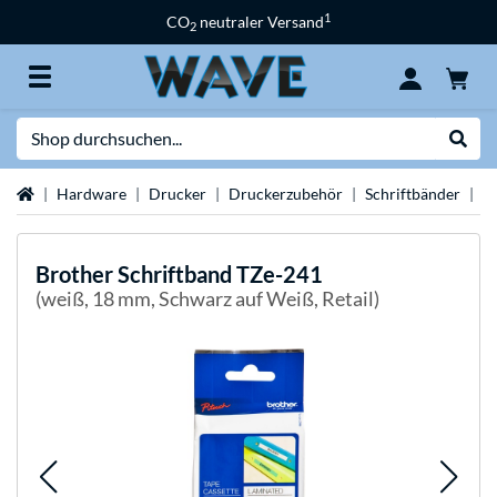
1
CO
neutraler Versand
2
Suche
Suche
Startseite
Hardware
Drucker
Druckerzubehör
Schriftbänder
B
Brother
Schriftband TZe-241
(weiß, 18 mm, Schwarz auf Weiß, Retail)