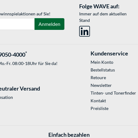
Folge WAVE auf:
winnspielaktionen auf Sie!
Immer auf dem aktuellen
Stand
Anmelden
Kundenservice
*
9050-4000
Mein Konto
o.-Fr. 08:00-18Uhr für Sie da!
Bestellstatus
Retoure
Newsletter
eutraler Versand
Tinten- und Tonerfinder
sation
Kontakt
Preisliste
Einfach bezahlen