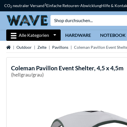
1
CO
neutraler Versand
Einfache Retouren-Abwicklung
Hilfe & Kontak
2
Alle Kategorien
HARDWARE
NOTEBOOK
Startseite
Outdoor
Zelte
Pavillons
Coleman Pavillon Event Shelte
Coleman
Pavillon Event Shelter, 4,5 x 4,5m
(hellgrau/grau)