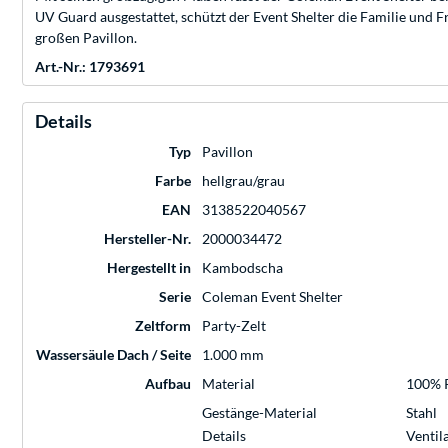
UV Guard ausgestattet, schützt der Event Shelter die Familie und F
großen Pavillon.
Art.-Nr.: 1793691
Details
Typ
Pavillon
Farbe
hellgrau/grau
EAN
3138522040567
Hersteller-Nr.
2000034472
Hergestellt in
Kambodscha
Serie
Coleman Event Shelter
Zeltform
Party-Zelt
Wassersäule Dach / Seite
1.000 mm
Aufbau
Material
100% P
Gestänge-Material
Stahl
Details
Ventil