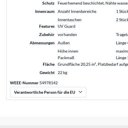
Schutz
Feuerhemend beschichtet, Nähte wasserd
Innenraum
Anzahl Innenbereiche
1 Stüc
Innentaschen
2 Stüc
Features
UV Guard
Zubehör
vorhanden
Traget
Abmessungen
Außen
Länge 
Höhe innen
maxim
Packmaß
Länge 
Fläche
Grundfläche 20,25 m², Platzbedarf aufg
Gewicht
22 kg
WEEE-Nummer
54978142
Verantwortliche Person für die EU