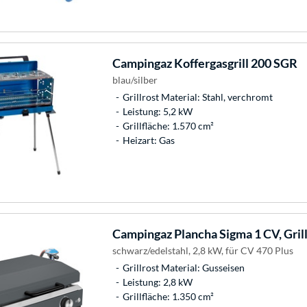
Campingaz
Koffergasgrill 200 SGR
blau/silber
Grillrost Material: Stahl, verchromt
Leistung: 5,2 kW
Grillfläche: 1.570 cm²
Heizart: Gas
Campingaz
Plancha Sigma 1 CV, Gril
schwarz/edelstahl, 2,8 kW, für CV 470 Plus
Grillrost Material: Gusseisen
Leistung: 2,8 kW
Grillfläche: 1.350 cm²