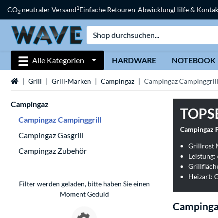
1
CO
neutraler Versand
Einfache Retouren-Abwicklung
Hilfe & Kontak
2
Alle Kategorien
HARDWARE
NOTEBOOK
Startseite
Grill
Grill-Marken
Campingaz
Campingaz Campinggril
Campingaz
TOPS
Campingaz Campinggrill
Campingaz Pl
Campingaz Gasgrill
Grillrost
Campingaz Zubehör
Leistung:
Grillfläch
Heizart: 
Filter werden geladen, bitte haben Sie einen
Moment Geduld
Campinga