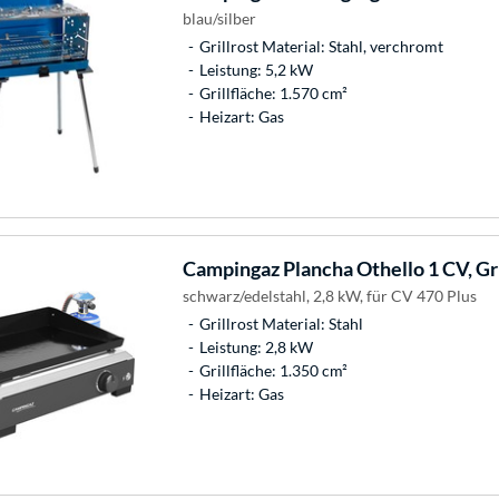
blau/silber
Grillrost Material: Stahl, verchromt
Leistung: 5,2 kW
Grillfläche: 1.570 cm²
Heizart: Gas
Campingaz
Plancha Othello 1 CV, Gri
schwarz/edelstahl, 2,8 kW, für CV 470 Plus
Grillrost Material: Stahl
Leistung: 2,8 kW
Grillfläche: 1.350 cm²
Heizart: Gas