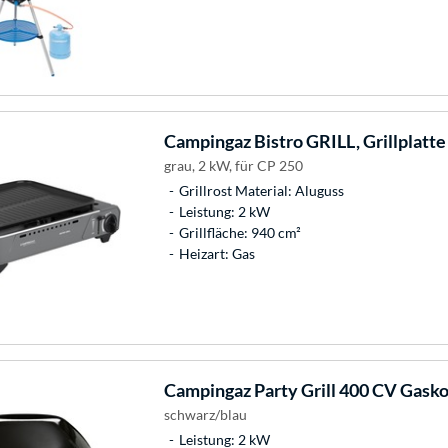
Campingaz
Bistro GRILL, Grillplatte
grau, 2 kW, für CP 250
Grillrost Material: Aluguss
Leistung: 2 kW
Grillfläche: 940 cm²
Heizart: Gas
Campingaz
Party Grill 400 CV Gasko
schwarz/blau
Leistung: 2 kW