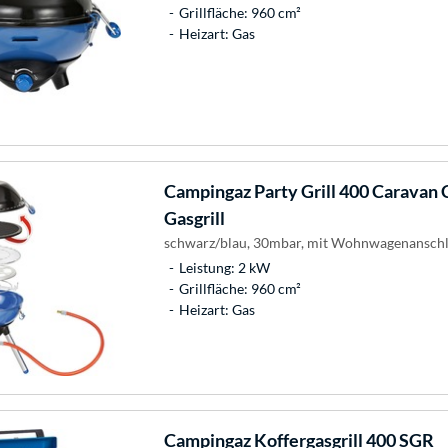
Grillfläche: 960 cm²
Heizart: Gas
Campingaz
Party Grill 400 Caravan
Gasgrill
schwarz/blau, 30mbar, mit Wohnwagenanschl
Leistung: 2 kW
Grillfläche: 960 cm²
Heizart: Gas
Campingaz
Koffergasgrill 400 SGR