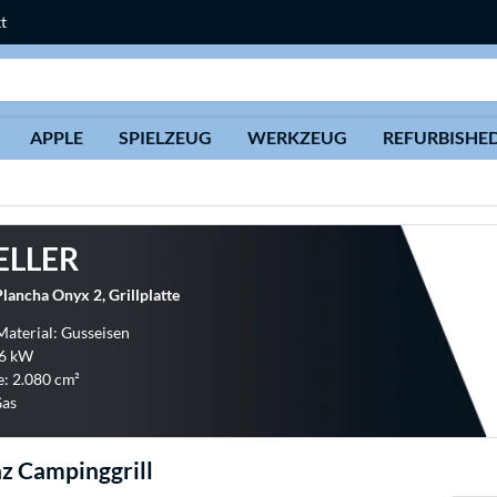
t
Suche
APPLE
SPIELZEUG
WERKZEUG
REFURBISHE
l
ELLER
ancha Onyx 2, Grillplatte
 Material: Gusseisen
 6 kW
e: 2.080 cm²
Gas
z Campinggrill