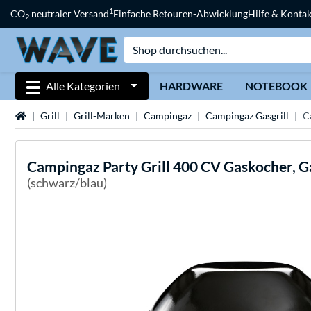
1
CO
neutraler Versand
Einfache Retouren-Abwicklung
Hilfe & Kontak
2
Alle Kategorien
HARDWARE
NOTEBOOK
Startseite
Grill
Grill-Marken
Campingaz
Campingaz Gasgrill
C
Campingaz
Party Grill 400 CV Gaskocher, Ga
(schwarz/blau)