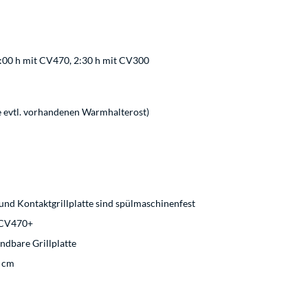
:00 h mit CV470, 2:30 h mit CV300
 evtl. vorhandenen Warmhalterost)
 und Kontaktgrillplatte sind spülmaschinenfest
 CV470+
endbare Grillplatte
6 cm