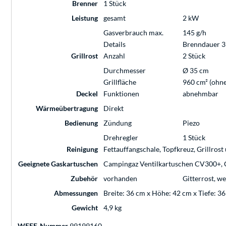
Brenner
1 Stück
Leistung
gesamt
2 kW
Gasverbrauch max.
145 g/h
Details
Brenndauer 3
Grillrost
Anzahl
2 Stück
Durchmesser
Ø 35 cm
Grillfläche
960 cm² (ohne
Deckel
Funktionen
abnehmbar
Wärmeübertragung
Direkt
Bedienung
Zündung
Piezo
Drehregler
1 Stück
Reinigung
Fettauffangschale, Topfkreuz, Grillrost
Geeignete Gaskartuschen
Campingaz Ventilkartuschen CV300+,
Zubehör
vorhanden
Gitterrost, w
Abmessungen
Breite: 36 cm x Höhe: 42 cm x Tiefe: 3
Gewicht
4,9 kg
WEEE-Nummer
99199160